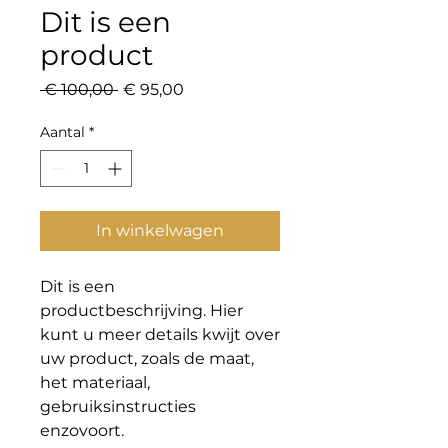
Dit is een
product
Normale
Verkoopprijs
 € 100,00 
€ 95,00
prijs
Aantal
*
In winkelwagen
Dit is een 
productbeschrijving. Hier 
kunt u meer details kwijt over 
uw product, zoals de maat, 
het materiaal, 
gebruiksinstructies 
enzovoort.